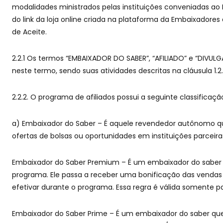
modalidades ministrados pelas instituições conveniadas ao 
do link da loja online criada na plataforma da Embaixadore
de Aceite.
2.2.1 Os termos “EMBAIXADOR DO SABER”, “AFILIADO” e “DIV
neste termo, sendo suas atividades descritas na cláusula 1.2.
2.2.2. O programa de afiliados possui a seguinte classificaçã
a) Embaixador do Saber – É aquele revendedor autônomo que
ofertas de bolsas ou oportunidades em instituições parceir
Embaixador do Saber Premium – É um embaixador do saber
programa. Ele passa a receber uma bonificação das venda
efetivar durante o programa. Essa regra é válida somente pa
Embaixador do Saber Prime – É um embaixador do saber que