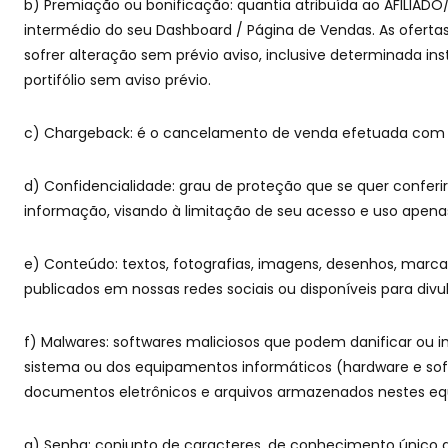
b) Premiação ou bonificação: quantia atribuída ao AFILIAD
intermédio do seu Dashboard / Página de Vendas. As ofert
sofrer alteração sem prévio aviso, inclusive determinada ins
portifólio sem aviso prévio.
c) Chargeback: é o cancelamento de venda efetuada com c
d) Confidencialidade: grau de proteção que se quer confer
informação, visando à limitação de seu acesso e uso apena
e) Conteúdo: textos, fotografias, imagens, desenhos, marca
publicados em nossas redes sociais ou disponíveis para div
f) Malwares: softwares maliciosos que podem danificar ou 
sistema ou dos equipamentos informáticos (hardware e soft
documentos eletrônicos e arquivos armazenados nestes eq
g) Senha: conjunto de caracteres, de conhecimento único d