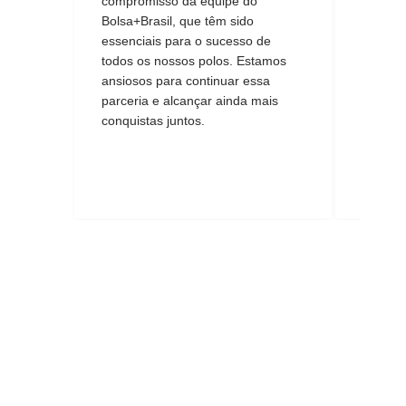
compromisso da equipe do
consult
Bolsa+Brasil, que têm sido
mega o
essenciais para o sucesso de
abrire
todos os nossos polos. Estamos
liberda
ansiosos para continuar essa
quiser 
parceria e alcançar ainda mais
meu pró
conquistas juntos.
demais!
ver o q
jornada