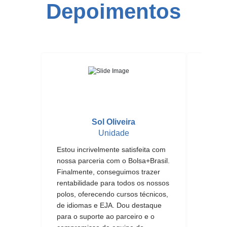
Depoimentos
Sol Oliveira
Unidade
Estou incrivelmente satisfeita com
Não ten
nossa parceria com o Bolsa+Brasil.
agradec
Finalmente, conseguimos trazer
revirav
rentabilidade para todos os nossos
imagina
polos, oferecendo cursos técnicos,
meu an
de idiomas e EJA. Dou destaque
assiste
para o suporte ao parceiro e o
de man